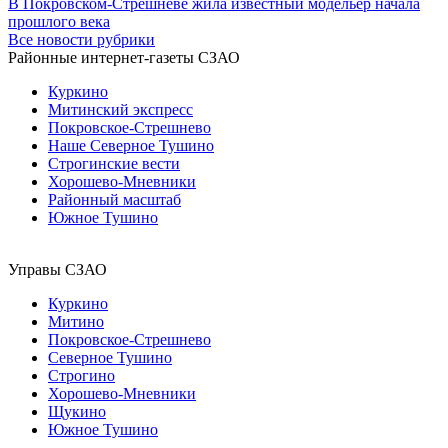
В Покровском-Стрешневе жила известный модельер начала
прошлого века
Все новости рубрики
Районные интернет-газеты СЗАО
Куркино
Митинский экспресс
Покровское-Стрешнево
Наше Северное Тушино
Строгинские вести
Хорошево-Мневники
Районный масштаб
Южное Тушино
Управы СЗАО
Куркино
Митино
Покровское-Стрешнево
Северное Тушино
Строгино
Хорошево-Мневники
Щукино
Южное Тушино