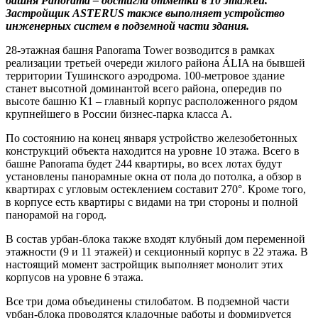
башня Panorama – достигла отметки в 10 этажей.
Застройщик ASTERUS также выполняет устройство
инженерных систем в подземной части здания.
28-этажная башня Panorama Tower возводится в рамках
реализации третьей очереди жилого района ÁLIA на бывшей
территории Тушинского аэродрома. 100-метровое здание
станет высотной доминантой всего района, опередив по
высоте башню К1 – главный корпус расположенного рядом
крупнейшего в России бизнес-парка класса А.
По состоянию на конец января устройство железобетонных
конструкций объекта находится на уровне 10 этажа. Всего в
башне Panorama будет 244 квартиры, во всех лотах будут
установлены панорамные окна от пола до потолка, а обзор в
квартирах с угловым остеклением составит 270°. Кроме того,
в корпусе есть квартиры с видами на три стороны и полной
панорамой на город.
В состав урбан-блока также входят клубный дом переменной
этажности (9 и 11 этажей) и секционный корпус в 22 этажа. В
настоящий момент застройщик выполняет монолит этих
корпусов на уровне 6 этажа.
Все три дома объединены стилобатом. В подземной части
урбан-блока проводятся кладочные работы и формируется