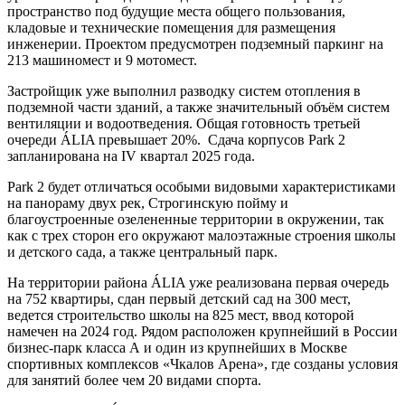
пространство под будущие места общего пользования,
кладовые и технические помещения для размещения
инженерии. Проектом предусмотрен подземный паркинг на
213 машиномест и 9 мотомест.
Застройщик уже выполнил разводку систем отопления в
подземной части зданий, а также значительный объём систем
вентиляции и водоотведения. Общая готовность третьей
очереди ÁLIA превышает 20%. Сдача корпусов Park 2
запланирована на IV квартал 2025 года.
Park 2 будет отличаться особыми видовыми характеристиками
на панораму двух рек, Строгинскую пойму и
благоустроенные озелененные территории в окружении, так
как с трех сторон его окружают малоэтажные строения школы
и детского сада, а также центральный парк.
На территории района ÁLIA уже реализована первая очередь
на 752 квартиры, сдан первый детский сад на 300 мест,
ведется строительство школы на 825 мест, ввод которой
намечен на 2024 год. Рядом расположен крупнейший в России
бизнес-парк класса А и один из крупнейших в Москве
спортивных комплексов «Чкалов Арена», где созданы условия
для занятий более чем 20 видами спорта.