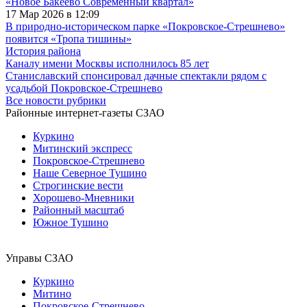
«Новое Бакеево Современный квартал»
17 Мар 2026 в 12:09
В природно-историческом парке «Покровское-Стрешнево»
появится «Тропа тишины»
История района
Каналу имени Москвы исполнилось 85 лет
Станиславский спонсировал дачные спектакли рядом с
усадьбой Покровское-Стрешнево
Все новости рубрики
Районные интернет-газеты СЗАО
Куркино
Митинский экспресс
Покровское-Стрешнево
Наше Северное Тушино
Строгинские вести
Хорошево-Мневники
Районный масштаб
Южное Тушино
Управы СЗАО
Куркино
Митино
Покровское-Стрешнево