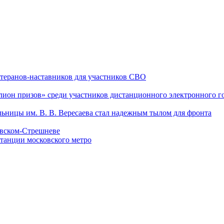
теранов-наставников для участников СВО
он призов» среди участников дистанционного электронного го
льницы им. В. В. Вересаева стал надежным тылом для фронта
овском-Стрешневе
танции московского метро