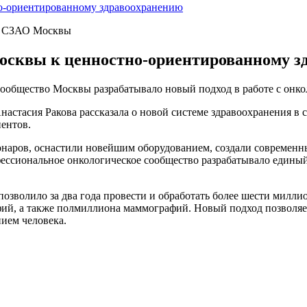
но-ориентированному здравоохранению
о» СЗАО Москвы
Москвы к ценностно-ориентированному 
сообщество Москвы разрабатывало новый подход в работе с онк
астасия Ракова рассказала о новой системе здравоохранения в с
ентов.
наров, оснастили новейшим оборудованием, создали современн
фессиональное онкологическое сообщество разрабатывало едины
позволило за два года провести и обработать более шести милли
й, а также полмиллиона маммографий. Новый подход позволяет
нием человека.