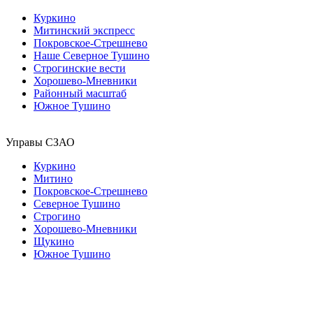
Куркино
Митинский экспресс
Покровское-Стрешнево
Наше Северное Тушино
Строгинские вести
Хорошево-Мневники
Районный масштаб
Южное Тушино
Управы СЗАО
Куркино
Митино
Покровское-Стрешнево
Северное Тушино
Строгино
Хорошево-Мневники
Щукино
Южное Тушино